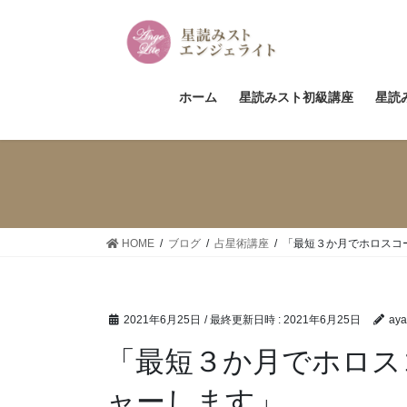
コ
ナ
ン
ビ
テ
ゲ
ン
ー
ツ
シ
ホーム
星読みスト初級講座
星読
へ
ョ
ス
ン
キ
に
ッ
移
プ
動
HOME
ブログ
占星術講座
「最短３か月でホロスコ
2021年6月25日
/ 最終更新日時 :
2021年6月25日
aya
「最短３か月でホロス
ャーします」