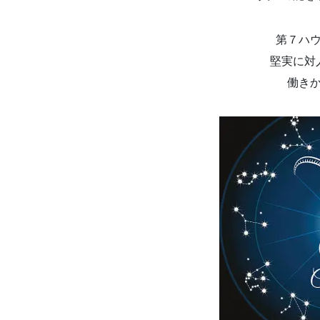
第７ハ
堅実に対
働き