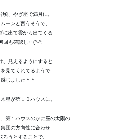
分頃、やぎ座で満月に。
ームーンと言うそうで、
ダに出て雲から出てくる
回も確認し‥(^-^;
け、見えるようにすると
分を見てくれてるようで
を感じました＾＾
、木星が第１０ハウスに。
て、第１ハウスのかに座の太陽の
る集団の方向性に合わせ
取ろうとすることで、