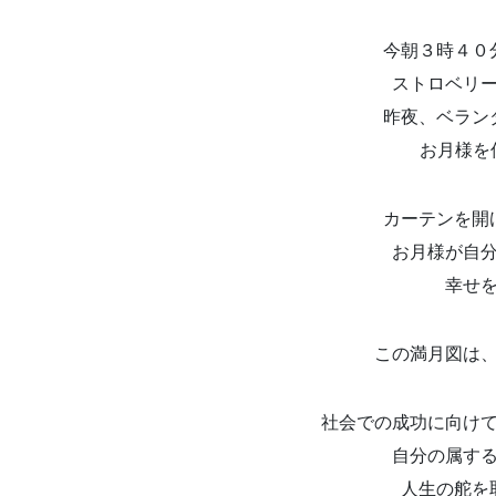
今朝３時４０
ストロベリ
昨夜、ベラン
お月様を何
カーテンを開
お月様が自
幸せ
この満月図は
社会での成功に向け
自分の属す
人生の舵を