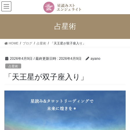
コ
ナ
ン
ビ
テ
ゲ
ン
ー
占星術
ツ
シ
へ
ョ
ス
ン
HOME
ブログ
占星術
「天王星が双子座入り」
キ
に
ッ
移
プ
動
2026年4月9日
/ 最終更新日時 :
2026年4月9日
ayano
占星術
「天王星が双子座入り」