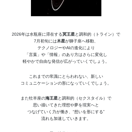
2026年は水瓶座に滞在する
冥王星
と調和的（トライン）で
7月初旬には
木星
が獅子座へ移動、
テクノロジーやAIの進化により
「言葉」や「情報」のあり方はさらに変化し
軽やかで自由な発信が広がっていくでしょう。
これまでの常識にとらわれない、新しい
コミュニケーションの形になっていくでしょう。
また牡羊座の
海王星
と調和的（セクスタイル）で
思い描いてきた理想や夢を現実へと
つなげていく力が働き、“想いを形にする”
流れも加速していきます。