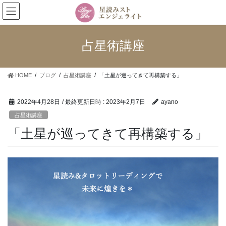
コ
ナ
ン
ビ
テ
ゲ
ン
ー
占星術講座
ツ
シ
へ
ョ
ス
ン
HOME
ブログ
占星術講座
「土星が巡ってきて再構築する」
キ
に
ッ
移
プ
動
2022年4月28日
/ 最終更新日時 :
2023年2月7日
ayano
占星術講座
「土星が巡ってきて再構築する」