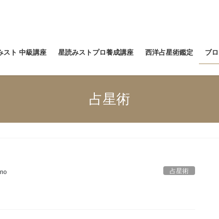
みスト 中級講座
星読みストプロ養成講座
西洋占星術鑑定
ブロ
占星術
占星術
no