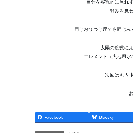
自分を客観的に見れ
弱みを見
同じおひつじ座でも同じみ
太陽の度数に
エレメント（火地風水
次回はもう
Facebook
Bluesky