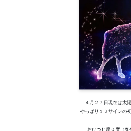
４月２７日現在は太
やっぱり１２サインの
おひつじ座０度（春