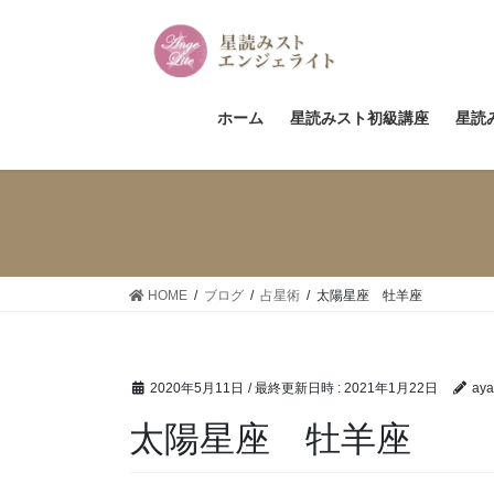
コ
ナ
ン
ビ
テ
ゲ
ン
ー
ツ
シ
ホーム
星読みスト初級講座
星読
へ
ョ
ス
ン
キ
に
ッ
移
プ
動
HOME
ブログ
占星術
太陽星座 牡羊座
2020年5月11日
/ 最終更新日時 :
2021年1月22日
aya
太陽星座 牡羊座