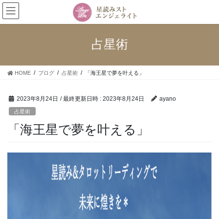
コ
ナ
ン
ビ
テ
ゲ
ン
ー
占星術
ツ
シ
へ
ョ
ス
ン
HOME
ブログ
占星術
「海王星で夢を叶える」
キ
に
ッ
移
プ
動
2023年8月24日
/ 最終更新日時 :
2023年8月24日
ayano
占星術
「海王星で夢を叶える」