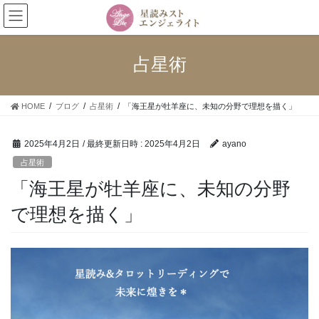
コ
ナ
ン
ビ
テ
ゲ
ン
ー
占星術
ツ
シ
へ
ョ
ス
ン
HOME
ブログ
占星術
「海王星が牡羊座に、未知の分野で理想を描く」
キ
に
ッ
移
プ
動
2025年4月2日
/ 最終更新日時 :
2025年4月2日
ayano
占星術
「海王星が牡羊座に、未知の分野
で理想を描く」