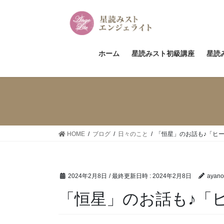
コ
ナ
ン
ビ
テ
ゲ
ン
ー
ツ
シ
ホーム
星読みスト初級講座
星読
へ
ョ
ス
ン
キ
に
ッ
移
プ
動
HOME
ブログ
日々のこと
「恒星」のお話も♪「ヒ
2024年2月8日
/ 最終更新日時 :
2024年2月8日
ayano
「恒星」のお話も♪「