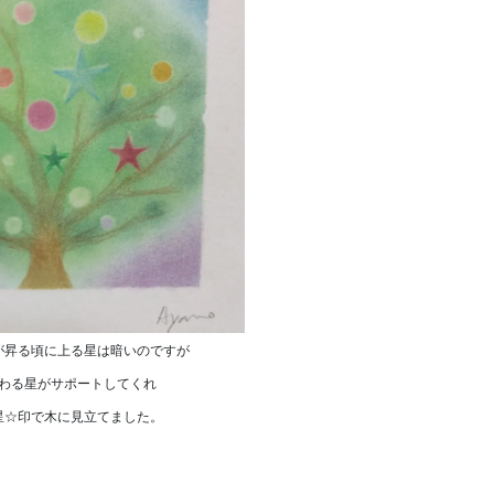
が昇る頃に上る星は暗いのですが
わる星がサポートしてくれ
星☆印で木に見立てました。