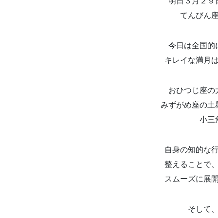
明日３月２９
てんびん
今日は全国的
キレイな満月
おひつじ座の
みずがめ座の土
小三
自身の知的な
整えることで
スムーズに展
そして