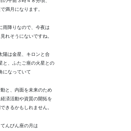
日の午前３時４８分頃、
座で満月になります。
に雨降りなので、今夜は
は見れそうにないですね。
太陽は金星、キロンと合
星と、ふたご座の火星との
角になっていて
行動と、内面を未来のため
、経済活動や資質の開拓を
開できるかもしれません。
、てんびん座の月は