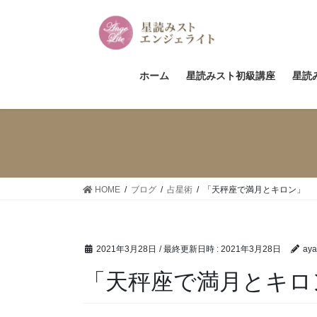
コ
ナ
ン
ビ
テ
ゲ
ン
ー
ツ
シ
ホーム
星読みスト初級講座
星読
へ
ョ
ス
ン
キ
に
ッ
移
プ
動
HOME
ブログ
占星術
「天秤座で満月とキロン」
2021年3月28日
/ 最終更新日時 :
2021年3月28日
aya
「天秤座で満月とキロ