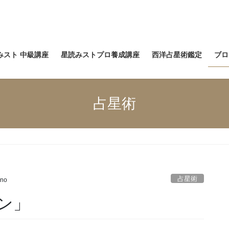
みスト 中級講座
星読みストプロ養成講座
西洋占星術鑑定
ブロ
占星術
占星術
no
ン」