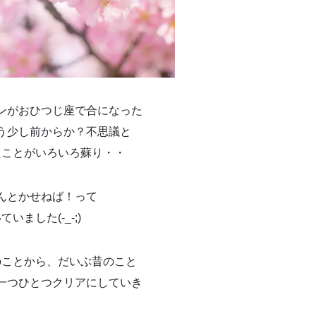
ンがおひつじ座で合になった
う少し前からか？不思議と
たことがいろいろ蘇り・・
んとかせねば！って
いました(-_-;)
のことから、だいぶ昔のこと
一つひとつクリアにしていき