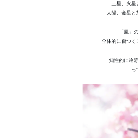
土星、火星
太陽、金星と
「風」
全体的に傷つく
知性的に冷
っ