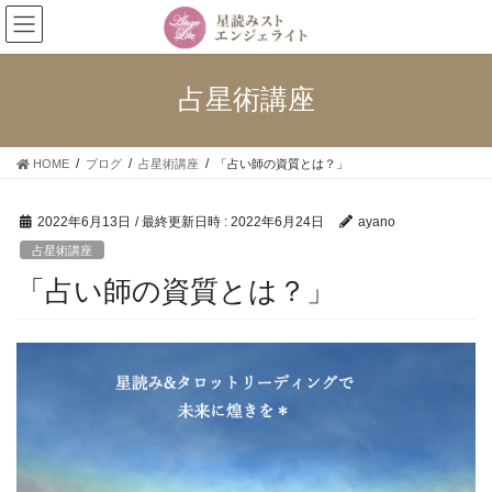
コ
ナ
ン
ビ
テ
ゲ
ン
ー
占星術講座
ツ
シ
へ
ョ
ス
ン
HOME
ブログ
占星術講座
「占い師の資質とは？」
キ
に
ッ
移
プ
動
2022年6月13日
/ 最終更新日時 :
2022年6月24日
ayano
占星術講座
「占い師の資質とは？」