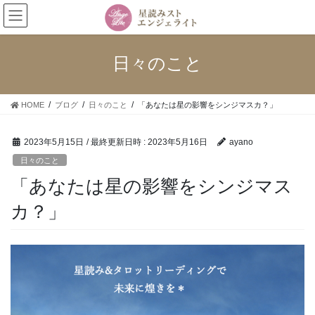
コ
ナ
ン
ビ
テ
ゲ
ン
ー
日々のこと
ツ
シ
へ
ョ
ス
ン
HOME
ブログ
日々のこと
「あなたは星の影響をシンジマスカ？」
キ
に
ッ
移
プ
動
2023年5月15日
/ 最終更新日時 :
2023年5月16日
ayano
日々のこと
「あなたは星の影響をシンジマス
カ？」